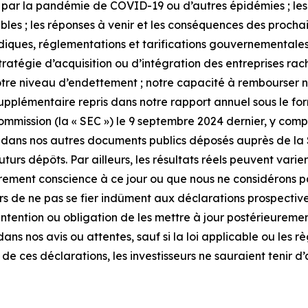
ite par la pandémie de COVID-19 ou d’autres épidémies ; les
es ; les réponses à venir et les conséquences des prochain
diques, réglementations et tarifications gouvernementales
tégie d’acquisition ou d’intégration des entreprises rachet
notre niveau d’endettement ; notre capacité à rembourser no
upplémentaire repris dans notre rapport annuel sous le form
ission (la « SEC ») le 9 septembre 2024 dernier, y compri
que dans nos autres documents publics déposés auprès de la
turs dépôts. Par ailleurs, les résultats réels peuvent varier
rement conscience à ce jour ou que nous ne considérons p
 de ne pas se fier indûment aux déclarations prospectives
intention ou obligation de les mettre à jour postérieurem
dans nos avis ou attentes, sauf si la loi applicable ou les
e ces déclarations, les investisseurs ne sauraient tenir d’