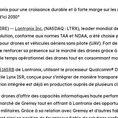
ronix pour une croissance durable et à forte marge sur les
d’ici 2030*
IRE) --
Lantronix Inc.
(NASDAQ : LTRX), leader mondial des
solution, conforme aux normes TAA et NDAA, a été choisie p
ur drones et véhicules aériens sans pilote (UAV). Fort d
 renforcer sa présence sur le marché des drones grâce à c
 le temps opérationnel des drones tout en consommant moin
5165RB
de Lantronix, utilisant le processeur Qualcomm® D
le Lynx ISR, conçue pour s’intégrer de manière transpare
n intégrée est déjà en production auprès de plusieurs cli
drones d’offrir des capacités informatiques haute perfo
le marché de Gremsy tout en offrant à Lantronix des opport
ilitaires. Grâce à sa relation avec Gremsy et d’autres fa