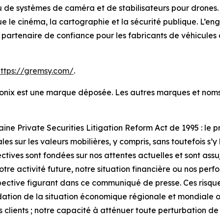
de systèmes de caméra et de stabilisateurs pour drones. 
ue le cinéma, la cartographie et la sécurité publique. L’e
 un partenaire de confiance pour les fabricants de véhicules
https://gremsy.com/
.
ntronix est une marque déposée. Les autres marques et no
aine Private Securities Litigation Reform Act de 1995 : le
s sur les valeurs mobilières, y compris, sans toutefois s’y l
tives sont fondées sur nos attentes actuelles et sont assuj
 notre activité future, notre situation financière ou nos pe
pective figurant dans ce communiqué de presse. Ces risque
dation de la situation économique régionale et mondiale ou 
os clients ; notre capacité à atténuer toute perturbation 