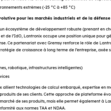
ironnements extrêmes (-25 °C à +85 °C)
volutive pour les marchés industriels et de la défense
à un écosystème de développement robuste (prenant en cha
e et de l’IdO, Lantronix occupe une position unique pour g
e. Ce partenariat avec Gremsy renforce le rôle de Lantro
ratégie de croissance à long terme de l’entreprise, axée su
es, robotique, infrastructures intelligentes)
rvices
ix allient technologies de calcul embarqué, expertise en ma
produits de ses clients. Cette approche de plateforme év
e marché de ses produits, mais elle permet également à La
onformité aux normes TAA et NDAA.