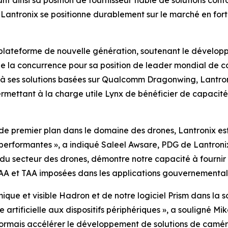
t ainsi sa position de fournisseur fiable de solutions con
Lantronix se positionne durablement sur le marché en for
e plateforme de nouvelle génération, soutenant le dévelop
e la concurrence pour sa position de leader mondial de co
à ses solutions basées sur Qualcomm Dragonwing, Lantron
rmettant à la charge utile Lynx de bénéficier de capacit
de premier plan dans le domaine des drones, Lantronix est
erformantes », a indiqué Saleel Awsare, PDG de Lantronix
u secteur des drones, démontre notre capacité à fournir 
AA et TAA imposées dans les applications gouvernementale
que et visible Hadron et de notre logiciel Prism dans la 
artificielle aux dispositifs périphériques », a souligné Mi
ormais accélérer le développement de solutions de camér