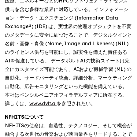
医療、エネルギーなどのHPCソフトウェア・ライセンス
供与を含む多様な業界に対応している。 インフォメーシ
ョン・データ・エクスチェンジ (Information Data
Exchange®) (IDE) は、実世界の物理オブジェクトを不変
のメタデータに安全に紐づけることで、デジタルツインと
名前・画像・肖像 (Name, Image and Likeness) (NIL)
のライセンス供与を可能にし、誠実性を備えた責任ある
AIを促進している。 データボルトAIの技術スイートは完
全にカスタマイズ可能であり、AIおよび機械学習 (ML) の
自動化、サードパーティ統合、詳細分析、マーケティング
自動化、広告モニタリングといった機能を備えている。
本社はペンシルベニア州フィラデルフィアに所在する。
詳しくは、
www.dvlt.ai
を参照されたい。
NFHITSについて
NFHITSの使命は、創造性、テクノロジー、そして機会が
融合する次世代の音楽および映画業界をリードすることで