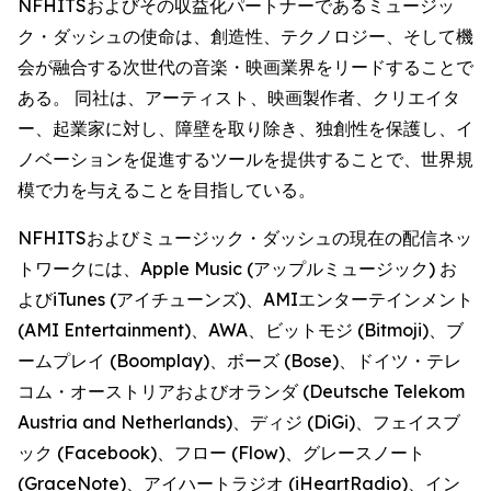
NFHITSおよびその収益化パートナーであるミュージッ
ク・ダッシュの使命は、創造性、テクノロジー、そして機
会が融合する次世代の音楽・映画業界をリードすることで
ある。 同社は、アーティスト、映画製作者、クリエイタ
ー、起業家に対し、障壁を取り除き、独創性を保護し、イ
ノベーションを促進するツールを提供することで、世界規
模で力を与えることを目指している。
NFHITSおよびミュージック・ダッシュの現在の配信ネッ
トワークには、Apple Music (アップルミュージック) お
よびiTunes (アイチューンズ)、AMIエンターテインメント
(AMI Entertainment)、AWA、ビットモジ (Bitmoji)、ブ
ームプレイ (Boomplay)、ボーズ (Bose)、ドイツ・テレ
コム・オーストリアおよびオランダ (Deutsche Telekom
Austria and Netherlands)、ディジ (DiGi)、フェイスブ
ック (Facebook)、フロー (Flow)、グレースノート
(GraceNote)、アイハートラジオ (iHeartRadio)、イン