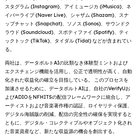
スタグラム (Instagram)、アイミュージカ (iMusica)、ネ
イバーライブ (Naver Live)、シャザム (Shazam)、スナ
ップチャット (Snapchat)、ソノス (Sonos)、サウンドク
ラウド (Soundcloud)、スポティファイ (Spotify)、ティ
ックトック (TikTok)、タイダル (Tidal) などが含まれてい
る。
両社は、データボルトAIの比類なき体験型ミントおよび
エクスチェンジ機能を活用し、公正で透明性が高く、自動
化された収益化の確立を目指している。 このプロセスを
加速させるために、データボルトAIは、自社のVerifyUお
よびADIOをNFHITSの配信フレームワークに統合し、ア
ーティストおよび音楽著作権の認証、ロイヤリティ保護、
デジタル海賊版の削減、配信の完全性の確保を実現すると
ともに、デジタル・コレクティブルやオブジェクト化され
た音楽資産など、新たな収益源の機会を創出する。