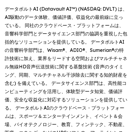
データボルトAI (Datavault AI™) (NASDAQ: DVLT) は、
AI駆動のデータ体験、価値評価、収益化の最前線に立っ
ている。 同社のクラウドベース・プラットフォームは、
音響科学部門とデータサイエンス部門の協調を重視した包
括的なソリューションを提供している。 データボルトAI
の音響科学部門は、Wisam®、ADIO®、Sumerian®の特
許技術に加え、業界をリードする空間およびマルチチャネ
ル無線HD音声伝送技術に関する基盤技術 (音声のタイミ
ング、同期、マルチチャネル干渉除去に関する知的財産を
含む) を備えている。 データサイエンス部門は、高性能コ
ンピューティングを活用し、体験型データ知覚、価値評
価、安全な収益化に対応するソリューションを提供してい
る。 データボルトAIのクラウドベース・プラットフォー
ムは、スポーツ＆エンターテインメント、イベント＆会
場、バイオテクノロジー、教育、フィンテック、不動産、