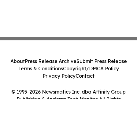
About
Press Release Archive
Submit Press Release
Terms & Conditions
Copyright/DMCA Policy
Privacy Policy
Contact
© 1995-2026 Newsmatics Inc. dba Affinity Group
Publishing & Andorra Tech Monitor. All Rights
Reserved.
Cookie Settings / Your Privacy Choices