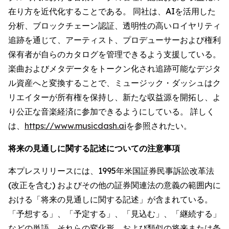
在り方を近代化することである。 同社は、AIを活用した
分析、ブロックチェーン認証、透明性の高いロイヤリティ
追跡を通じて、アーティスト、プロデューサーおよび権利
保有者が自らのカタログを管理できるよう支援している。
楽曲およびメタデータをトークン化され追跡可能なデジタ
ル資産へと変換することで、ミュージック・ダッシュはク
リエイターが所有権を保持し、新たな収益源を開拓し、よ
り公正な音楽経済に参加できるようにしている。 詳しく
は、
https://www.musicdash.ai
を参照されたい。
将来の見通しに関する記述についての注意事項
本プレスリリースには、1995年米国証券民事訴訟改革法
(改正を含む) およびその他の証券関連法の意義の範囲内に
おける「将来の見通しに関する記述」が含まれている。
「予想する」、「予定する」、「見込む」、「継続する」
などの単語、それらの変化形、および類似の将来または条