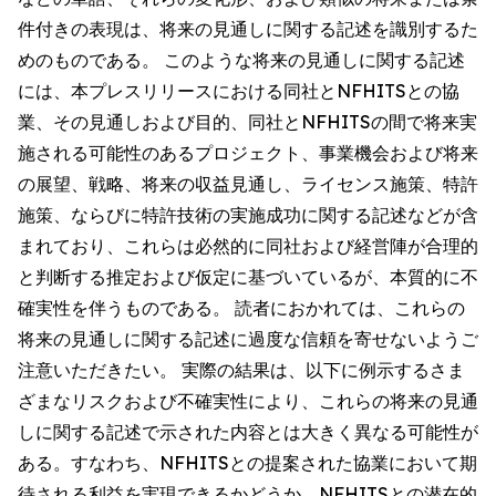
件付きの表現は、将来の見通しに関する記述を識別するた
めのものである。 このような将来の見通しに関する記述
には、本プレスリリースにおける同社とNFHITSとの協
業、その見通しおよび目的、同社とNFHITSの間で将来実
施される可能性のあるプロジェクト、事業機会および将来
の展望、戦略、将来の収益見通し、ライセンス施策、特許
施策、ならびに特許技術の実施成功に関する記述などが含
まれており、これらは必然的に同社および経営陣が合理的
と判断する推定および仮定に基づいているが、本質的に不
確実性を伴うものである。 読者におかれては、これらの
将来の見通しに関する記述に過度な信頼を寄せないようご
注意いただきたい。 実際の結果は、以下に例示するさま
ざまなリスクおよび不確実性により、これらの将来の見通
しに関する記述で示された内容とは大きく異なる可能性が
ある。すなわち、NFHITSとの提案された協業において期
待される利益を実現できるかどうか、NFHITSとの潜在的