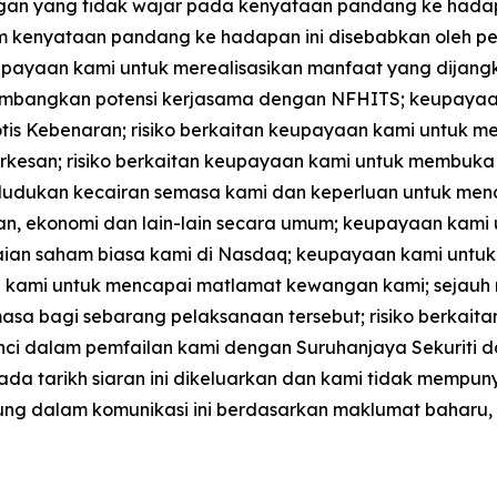
an yang tidak wajar pada kenyataan pandang ke hadapa
 kenyataan pandang ke hadapan ini disebabkan oleh pelb
keupayaan kami untuk merealisasikan manfaat yang dija
mbangkan potensi kerjasama dengan NFHITS; keupayaa
Notis Kebenaran; risiko berkaitan keupayaan kami untuk 
an; risiko berkaitan keupayaan kami untuk membuka al
 kedudukan kecairan semasa kami dan keperluan untuk 
, ekonomi dan lain-lain secara umum; keupayaan kami unt
an saham biasa kami di Nasdaq; keupayaan kami untuk
n kami untuk mencapai matlamat kewangan kami; sejauh
sa bagi sebarang pelaksanaan tersebut; risiko berkaitan i
erinci dalam pemfailan kami dengan Suruhanjaya Sekuriti
pada tarikh siaran ini dikeluarkan dan kami tidak mempu
 dalam komunikasi ini berdasarkan maklumat baharu, p