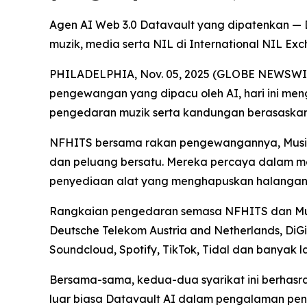
Agen AI Web 3.0 Datavault yang dipatenkan — 
muzik, media serta NIL di International NIL 
PHILADELPHIA, Nov. 05, 2025 (GLOBE NEWSWIRE) 
pengewangan yang dipacu oleh AI, hari ini m
pengedaran muzik serta kandungan berasaskan W
NFHITS bersama rakan pengewangannya, Music Da
dan peluang bersatu. Mereka percaya dalam me
penyediaan alat yang menghapuskan halangan, 
Rangkaian pengedaran semasa NFHITS dan Music
Deutsche Telekom Austria and Netherlands, DiGi
Soundcloud, Spotify, TikTok, Tidal dan banyak la
Bersama-sama, kedua-dua syarikat ini berhasr
luar biasa Datavault AI dalam pengalaman peng