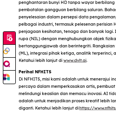
penghantaran bunyi HD tanpa wayar berbilang s
pembatalan gangguan berbilang saluran. Baha
penyelesaian dalam persepsi data pengalaman
pelbagai industri, termasuk pelesenan perisian 
penjagaan kesihatan, tenaga dan banyak lagi.
rupa (NIL) dengan menghubungkan objek fizika
bertanggungjawab dan berintegriti. Rangkaian
(ML), integrasi pihak ketiga, analitik terperinc
Ketahui lebih lanjut di
www.dvlt.ai
.
Perihal NFHITS
Di NFHITS, misi kami adalah untuk menerajui ind
percaya dalam memperkasakan artis, pembuat 
melindungi keaslian dan memacu inovasi. AI ti
adalah untuk menjadikan proses kreatif lebih l
diganti. Ketahui lebih lanjut di
https://www.nfhit