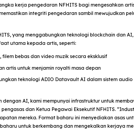
angka kerja pengedaran NFHITS bagi mengesahkan artis d
emastikan integriti pengedaran sambil mewujudkan pelua
HITS, yang menggabungkan teknologi blockchain dan AI,
t utama kepada artis, seperti:
filem bebas dan video muzik secara eksklusif
an artis untuk menjamin royalti masa depan
gkan teknologi ADIO Datavault AI dalam sistem audio d
an dengan AI, kami mempunyai infrastruktur untuk memba
mi, pengasas dan Ketua Pegawai Eksekutif NFHITS. “Indus
patan mereka. Format baharu ini menyediakan asas unt
baharu untuk berkembang dan mengekalkan kerjaya me