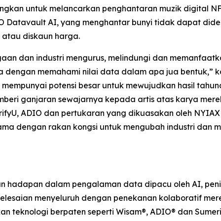
kan untuk melancarkan penghantaran muzik digital NFH
 Datavault AI, yang menghantar bunyi tidak dapat did
 atau diskaun harga.
gaan dan industri mengurus, melindungi dan memanfaa
 dengan memahami nilai data dalam apa jua bentuk,” k
empunyai potensi besar untuk mewujudkan hasil tahunan 
eri ganjaran sewajarnya kepada artis atas karya mereka
ifyU, ADIO dan pertukaran yang dikuasakan oleh NYIAX
a dengan rakan kongsi untuk mengubah industri dan me
an hadapan dalam pengalaman data dipacu oleh AI, pen
elesaian menyeluruh dengan penekanan kolaboratif meren
an teknologi berpaten seperti Wisam®, ADIO® dan Sumeria