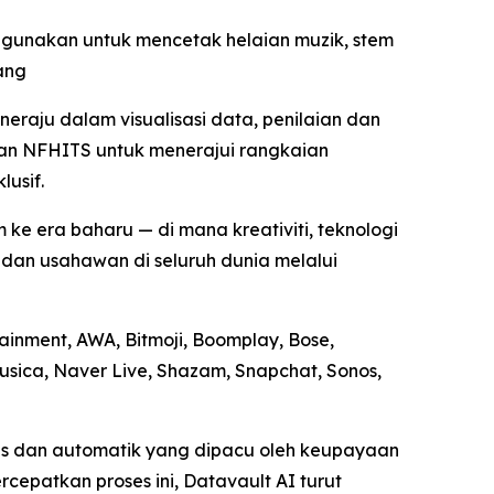
igunakan untuk mencetak helaian muzik, stem
ang
raju dalam visualisasi data, penilaian dan
an NFHITS untuk menerajui rangkaian
usif.
e era baharu — di mana kreativiti, teknologi
dan usahawan di seluruh dunia melalui
nment, AWA, Bitmoji, Boomplay, Bose,
usica, Naver Live, Shazam, Snapchat, Sonos,
us dan automatik yang dipacu oleh keupayaan
epatkan proses ini, Datavault AI turut