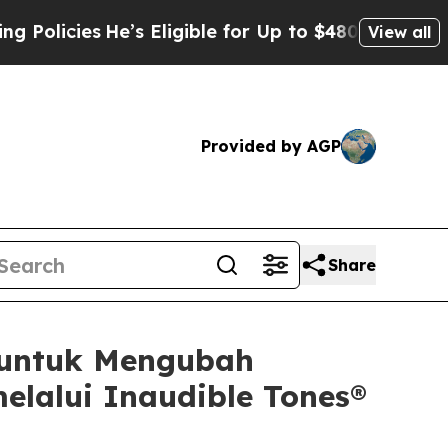
es
He’s Eligible for Up to $480,000 After Being 
View all
Provided by AGP
Share
 untuk Mengubah
lalui Inaudible Tones®