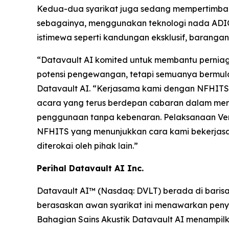
Kedua-dua syarikat juga sedang mempertimbang
sebagainya, menggunakan teknologi nada ADIO
istimewa seperti kandungan eksklusif, barangan
“Datavault AI komited untuk membantu pernia
potensi pengewangan, tetapi semuanya bermula
Datavault AI. “Kerjasama kami dengan NFHITS m
acara yang terus berdepan cabaran dalam memb
penggunaan tanpa kebenaran. Pelaksanaan Ver
NFHITS yang menunjukkan cara kami bekerjasam
diterokai oleh pihak lain.”
Perihal Datavault AI Inc.
Datavault AI™ (Nasdaq: DVLT) berada di baris
berasaskan awan syarikat ini menawarkan peny
Bahagian Sains Akustik Datavault AI menampilk