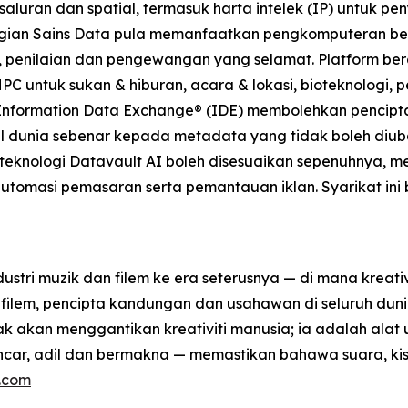
aluran dan spatial, termasuk harta intelek (IP) untuk p
gian Sains Data pula memanfaatkan pengkomputeran ber
, penilaian dan pengewangan yang selamat. Platform b
HPC untuk sukan & hiburan, acara & lokasi, bioteknologi,
 Information Data Exchange® (IDE) membolehkan pencipta
l dunia sebenar kepada metadata yang tidak boleh diub
 teknologi Datavault AI boleh disesuaikan sepenuhnya, 
i, automasi pemasaran serta pemantauan iklan. Syarikat ini 
ustri muzik dan filem ke era seterusnya — di mana kreativ
filem, pencipta kandungan dan usahawan di seluruh du
dak akan menggantikan kreativiti manusia; ia adalah ala
ancar, adil dan bermakna — memastikan bahawa suara, kis
s.com