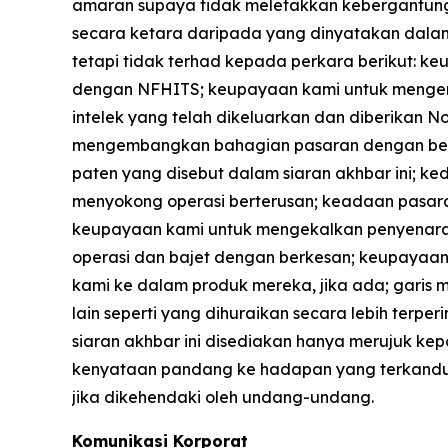
amaran supaya tidak meletakkan kebergantung
secara ketara daripada yang dinyatakan dalam
tetapi tidak terhad kepada perkara berikut: 
dengan NFHITS; keupayaan kami untuk menge
intelek yang telah dikeluarkan dan diberikan 
mengembangkan bahagian pasaran dengan berkes
paten yang disebut dalam siaran akhbar ini;
menyokong operasi berterusan; keadaan pasaran
keupayaan kami untuk mengekalkan penyenarai
operasi dan bajet dengan berkesan; keupayaa
kami ke dalam produk mereka, jika ada; garis ma
lain seperti yang dihuraikan secara lebih terp
siaran akhbar ini disediakan hanya merujuk ke
kenyataan pandang ke hadapan yang terkandung
jika dikehendaki oleh undang-undang.
Komunikasi Korporat