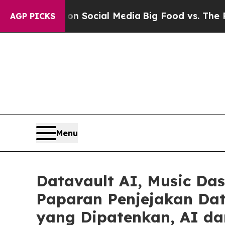
sages on Social Media
Big Food vs. The People. Bi
AGP PICKS
Menu
Datavault AI, Music D
Paparan Penjejakan Dat
yang Dipatenkan, AI da