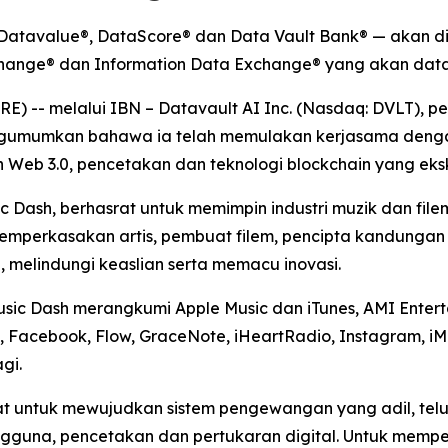
Datavalue®, DataScore® dan Data Vault Bank® — akan d
Exchange® dan Information Data Exchange® yang akan dat
-- melalui IBN – Datavault AI Inc. (Nasdaq: DVLT), pene
engumumkan bahawa ia telah memulakan kerjasama deng
eb 3.0, pencetakan dan teknologi blockchain yang ekskl
sh, berhasrat untuk memimpin industri muzik dan filem k
mperkasakan artis, pembuat filem, pencipta kandungan 
melindungi keaslian serta memacu inovasi.
 Dash merangkumi Apple Music dan iTunes, AMI Entertai
, Facebook, Flow, GraceNote, iHeartRadio, Instagram, iM
gi.
at untuk mewujudkan sistem pengewangan yang adil, tel
guna, pencetakan dan pertukaran digital. Untuk memperc