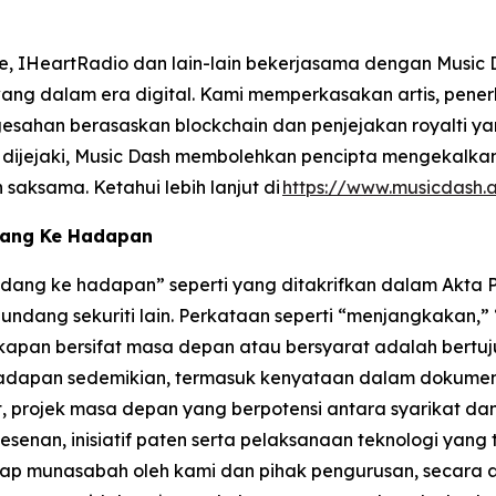
ote, IHeartRadio dan lain-lain bekerjasama dengan Musi
 wang dalam era digital. Kami memperkasakan artis, pen
ngesahan berasaskan blockchain dan penjejakan royalti
h dijejaki, Music Dash membolehkan pencipta mengekalk
saksama. Ketahui lebih lanjut di
https://www.musicdash.a
dang Ke Hadapan
ang ke hadapan” seperti yang ditakrifkan dalam Akta Pe
ndang sekuriti lain. Perkataan seperti “menjangkakan,
kapan bersifat masa depan atau bersyarat adalah bertu
hadapan sedemikian, termasuk kenyataan dalam dokumen
, projek masa depan yang berpotensi antara syarikat d
pelesenan, inisiatif paten serta pelaksanaan teknologi ya
 munasabah oleh kami dan pihak pengurusan, secara as